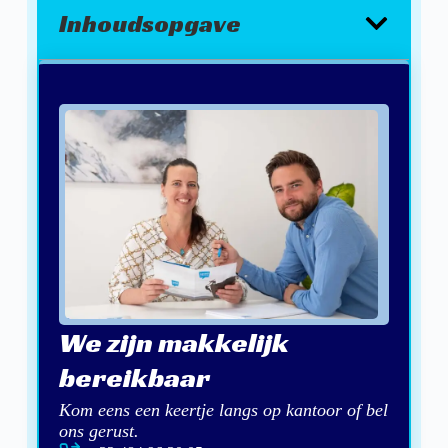
Inhoudsopgave
We zijn makkelijk
bereikbaar
Kom eens een keertje langs op kantoor of bel
ons gerust.