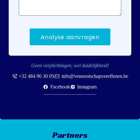
Analyse aanvragen
A
l
t
e
Geen verplichtingen, wel duidelijkheid!
r
+32 484 96 30 05
info@vennootschapvereffenen.be
n
a
Facebook
Instagram
t
i
v
e
:
Partners