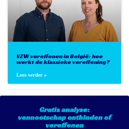
VZW vereffenen in België: hoe
werkt de klassieke vereffening?
Lees verder »
Gratis analyse:
vennootschap ontbinden of
vereffenen